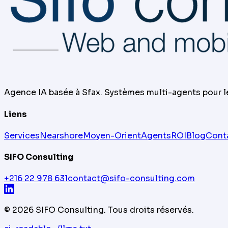
Agence IA basée à Sfax. Systèmes multi-agents pour 
Liens
Services
Nearshore
Moyen-Orient
Agents
ROI
Blog
Cont
SIFO Consulting
+216 22 978 631
contact@sifo-consulting.com
©
2026
SIFO Consulting.
Tous droits réservés.