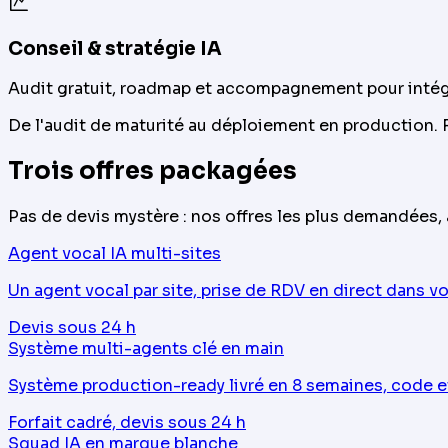
Conseil & stratégie IA
Audit gratuit, roadmap et accompagnement pour intégre
De l'audit de maturité au déploiement en production. R
Trois offres packagées
Pas de devis mystère : nos offres les plus demandées, a
Agent vocal IA multi-sites
Un agent vocal par site, prise de RDV en direct dans v
Devis sous 24 h
Système multi-agents clé en main
Système production-ready livré en 8 semaines, code 
Forfait cadré, devis sous 24 h
Squad IA en marque blanche