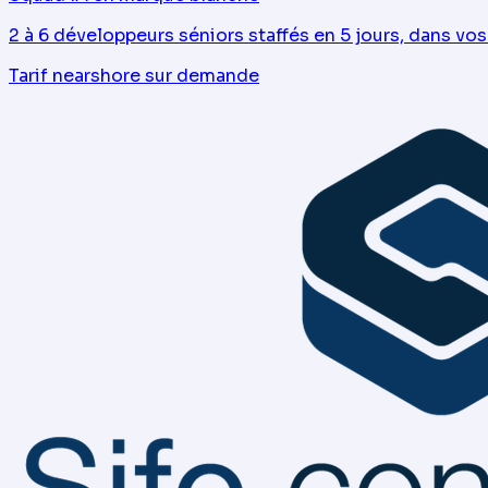
2 à 6 développeurs séniors staffés en 5 jours, dans vos
Tarif nearshore sur demande