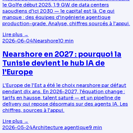
le Golfe début 2025, 1,9 GW de data centers
saoudiens d'ici 2030 — le capital est là. Ce qui
manque : des équipes d'ingénierie agentique
production-grade. Analyse, chiffres sourcés à l'appui.
Lire plus
→
2026-06-04
Nearshore
10
min
Nearshore en 2027 : pourquoi la
Tunisie devient le hub IA de
l'Europe
L'Europe de l'Est a été le choix nearshore par défaut
pendant dix ans. En 2026-2027, l'équation change :
tarifs en hausse, talent saturé — et un pipeline de
delivery qui repose désormais sur des agents IA. Les
chiffres, sources à l'appui.
Lire plus
→
2026-05-24
Architecture agentique
9
min