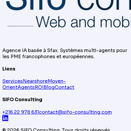
Agence IA basée à Sfax. Systèmes multi-agents pour
les PME francophones et européennes.
Liens
Services
Nearshore
Moyen-
Orient
Agents
ROI
Blog
Contact
SIFO Consulting
+216 22 978 631
contact@sifo-consulting.com
©
2026
SIFO Consulting.
Tous droits réservés.