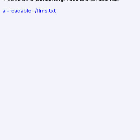
ai-readable · /llms.txt