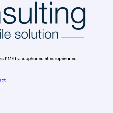
les PME francophones et européennes.
act