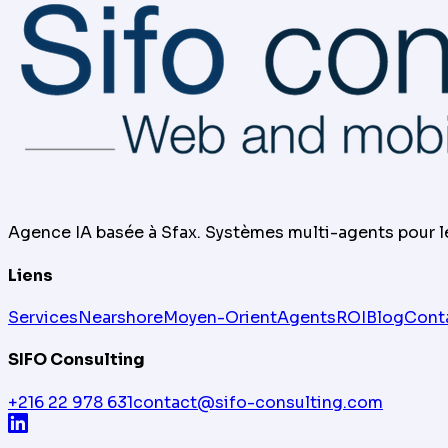
Agence IA basée à Sfax. Systèmes multi-agents pour 
Liens
Services
Nearshore
Moyen-Orient
Agents
ROI
Blog
Cont
SIFO Consulting
+216 22 978 631
contact@sifo-consulting.com